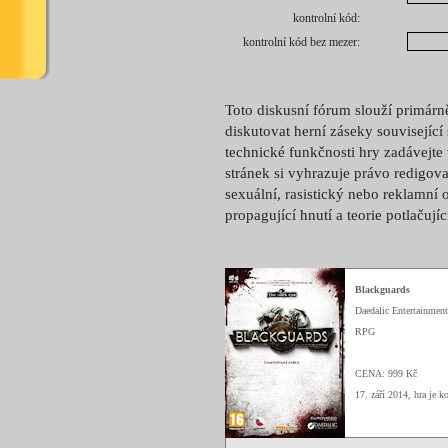
kontrolní kód:
kontrolní kód bez mezer:
Toto diskusní fórum slouží primárn
diskutovat herní záseky související
technické funkčnosti hry zadávejte
stránek si vyhrazuje právo redigova
sexuální, rasistický nebo reklamní 
propagující hnutí a teorie potlačují
Blackguards
Daedalic Entertainment
RPG
CENA: 999 Kč
17. září 2014, hra je 