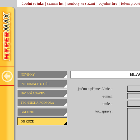
úvodní stránka
|
seznam her
|
soubory ke stažení
|
objednat hru
|
řešení probl
BLA
NOVINKY
INFORMACE O HŘE
jméno a příjmení / nick:
HW POŽADAVKY
e-mail:
TECHNICKÁ PODPORA
titulek:
text zprávy:
GALERIE
DISKUZE