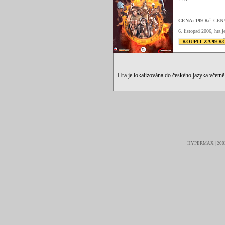
CENA: 199 Kč
, CEN
6. listopad 2006, hra j
KOUPIT ZA 99 K
Hra je lokalizována do českého jazyka včetn
HYPERMAX | 2003