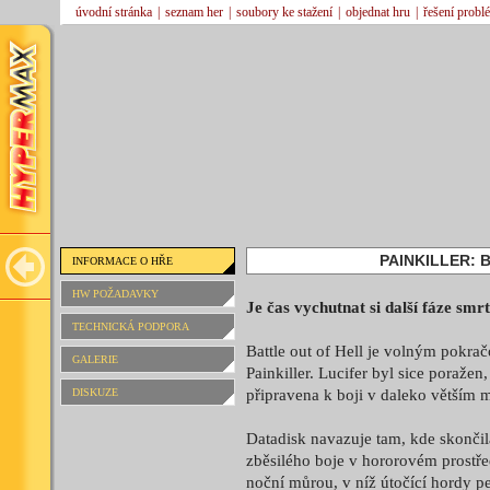
úvodní stránka
|
seznam her
|
soubory ke stažení
|
objednat hru
|
řešení probl
PAINKILLER: 
INFORMACE O HŘE
HW POŽADAVKY
Je čas vychutnat si další fáze smrti
TECHNICKÁ PODPORA
Battle out of Hell je volným pokra
GALERIE
Painkiller. Lucifer byl sice poražen
DISKUZE
připravena k boji v daleko větším m
Datadisk navazuje tam, kde skončila
zběsilého boje v hororovém prostřed
noční můrou, v níž útočící hordy p