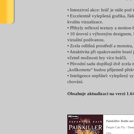
• Intenzivní akce: hráč je stále pod
• Excelentně vylepšená grafika, řá
kvalita vizualizace.
• Přibyly reflexní textury a motion-b
• 10 úrovní s výborným designem, k
vizuální podívanou.
• Zcela odlišná prostředí a monstra,
• Atraktivita při opakovaném hraní 
včetně možnosti hry více hráčů.
• Původní sadu doplňují dvě zcela 
„kolíkometu“ budou příjemně přek
• Inteligence nepřátel: vylepšený s
chování.
Obsahuje aktualizaci na verzi 1.6
Painkiller: Battle out
People Can Fly / Drea
FPS