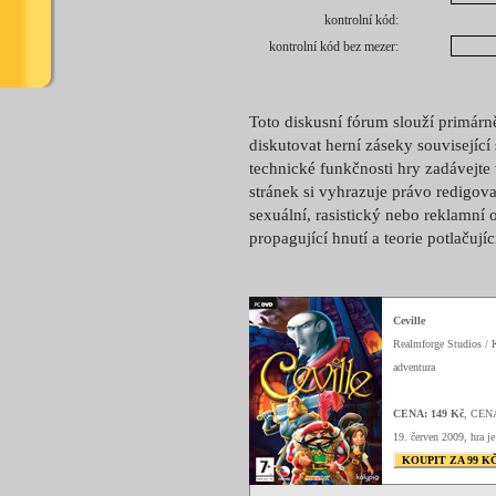
kontrolní kód:
kontrolní kód bez mezer:
Toto diskusní fórum slouží primárn
diskutovat herní záseky související
technické funkčnosti hry zadávejte
stránek si vyhrazuje právo redigova
sexuální, rasistický nebo reklamní 
propagující hnutí a teorie potlačují
Ceville
Realmforge Studios / 
adventura
CENA: 149 Kč
, CEN
19. červen 2009, hra je
KOUPIT ZA 99 K