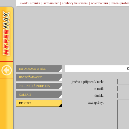
úvodní stránka
|
seznam her
|
soubory ke stažení
|
objednat hru
|
řešení probl
INFORMACE O HŘE
HW POŽADAVKY
jméno a příjmení / nick:
TECHNICKÁ PODPORA
e-mail:
GALERIE
titulek:
text zprávy:
DISKUZE