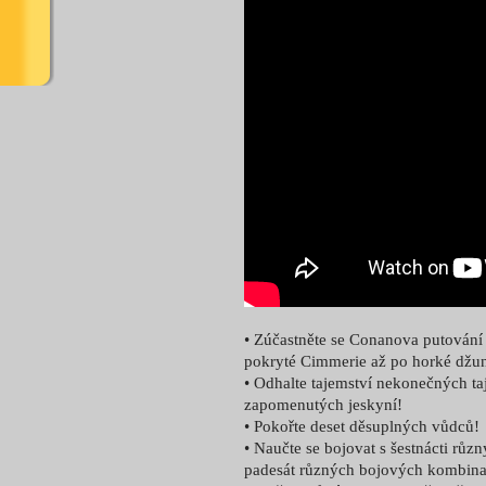
• Zúčastněte se Conanova putování
pokryté Cimmerie až po horké džun
• Odhalte tajemství nekonečných t
zapomenutých jeskyní!
• Pokořte deset děsuplných vůdců!
• Naučte se bojovat s šestnácti růz
padesát různých bojových kombina