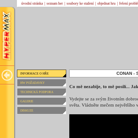
úvodní stránka
|
seznam her
|
soubory ke stažení
|
objednat hru
|
řešení probl
CONAN - 
INFORMACE O HŘE
HW POŽADAVKY
Co mě nezabije, to mě posílí... 
TECHNICKÁ PODPORA
Vydejte se za svým životním dobro
GALERIE
světa. Vládněte mečem největšího v
DISKUZE