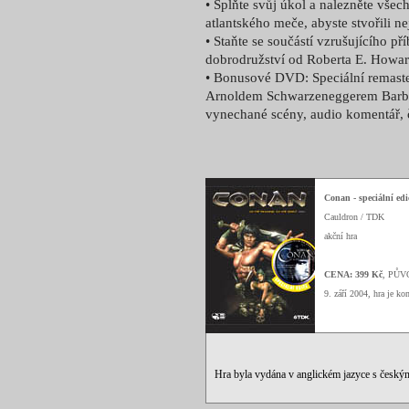
• Splňte svůj úkol a nalezněte všec
atlantského meče, abyste stvořili n
• Staňte se součástí vzrušujícího
dobrodružství od Roberta E. Howar
• Bonusové DVD: Speciální remaste
Arnoldem Schwarzeneggerem Barba
vynechané scény, audio komentář, č
Conan - speciální edi
Cauldron / TDK
akční hra
CENA: 399 Kč
, PŮV
9. září 2004, hra je k
Hra byla vydána v anglickém jazyce s česk