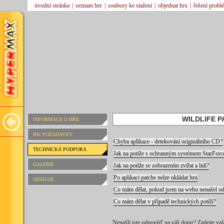
úvodní stránka
|
seznam her
|
soubory ke stažení
|
objednat hru
|
řešení probl
WILDLIFE P
INFORMACE O HŘE
HW POŽADAVKY
Chyba aplikace - detekování originálního CD?
TECHNICKÁ PODPORA
Jak na potíže s ochranným systémem StarForc
GALERIE
Jak na potíže se zobrazením zvířat a lidí?
Po aplikaci patche nelze ukládat hru
DISKUZE
Co mám dělat, pokud jsem na webu nenašel 
Co mám dělat v případě technických potíží?
Nenašli jste odpověď na váš dotaz? Zadejte v