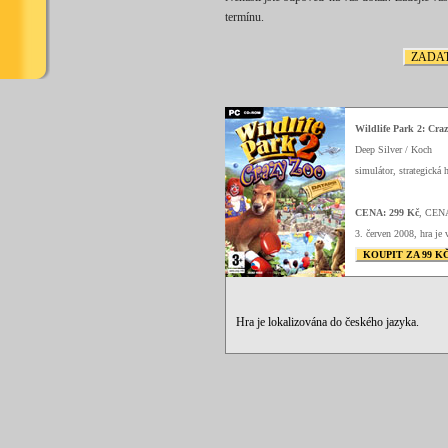
termínu.
ZADAT
Wildlife Park 2: Cra
Deep Silver / Koch
simulátor, strategická h
CENA: 299 Kč
, CEN
3. červen 2008, hra je 
KOUPIT ZA 99 K
Hra je lokalizována do českého jazyka.