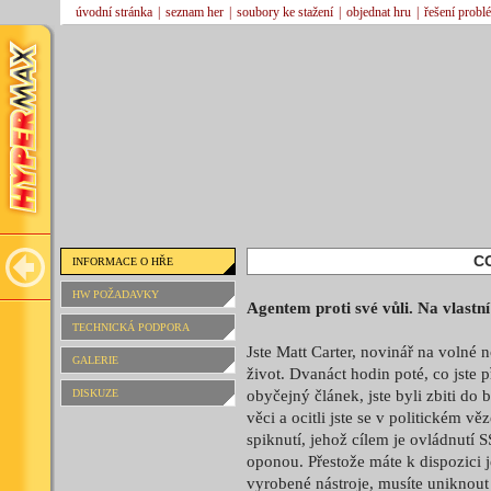
úvodní stránka
|
seznam her
|
soubory ke stažení
|
objednat hru
|
řešení probl
C
INFORMACE O HŘE
HW POŽADAVKY
Agentem proti své vůli. Na vlastn
TECHNICKÁ PODPORA
Jste Matt Carter, novinář na volné n
GALERIE
život. Dvanáct hodin poté, co jste 
DISKUZE
obyčejný článek, jste byli zbiti d
věci a ocitli jste se v politickém 
spiknutí, jehož cílem je ovládnutí 
oponou. Přestože máte k dispozici 
vyrobené nástroje, musíte uniknout