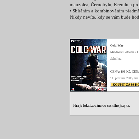
mauzolea, Černobylu, Kremlu a pr
• Sbíráním a kombinováním předmětů
Nikdy nevíte, kdy se vám bude hodi
Cold War
Mindware Software / 
akční hra
CENA: 199 Kč
, CEN
14. prosinec 2005, hra 
KOUPIT ZA 99 K
Hra je lokalizována do českého jazyka.