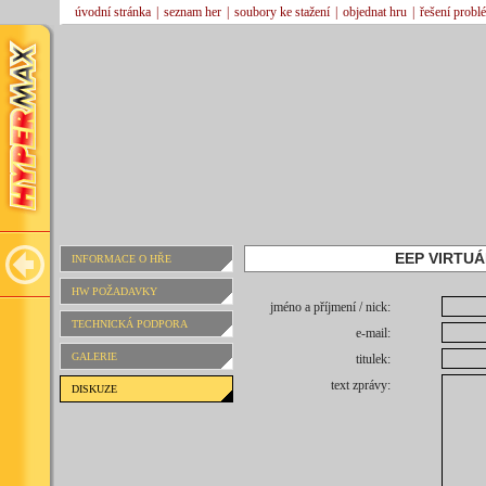
úvodní stránka
|
seznam her
|
soubory ke stažení
|
objednat hru
|
řešení probl
EEP VIRTUÁ
INFORMACE O HŘE
HW POŽADAVKY
jméno a příjmení / nick:
TECHNICKÁ PODPORA
e-mail:
GALERIE
titulek:
text zprávy:
DISKUZE