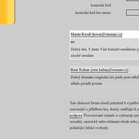
kontrolní kód:
kontrolní kód bez mezer:
Martin Kovář (kovar@cinemax.cz)
re:
Dobrý den. S tímto Vám bohužel nemůžeme po
zásobě nemáme.
René Kubias (rene.kubias@seznam.cz)
Dobrý denmám originalni hru jenže jsem někde 
někdo poradit prosim
Toto diskusní fórum slouží primárně k vyjádřen
související s příběhem hry, dotazy směřující k 
podpora
. Provozovatel stránek si vyhrazuje pr
sexuální, rasistický nebo reklamní obsah nebo p
potlačující lidské svobody.