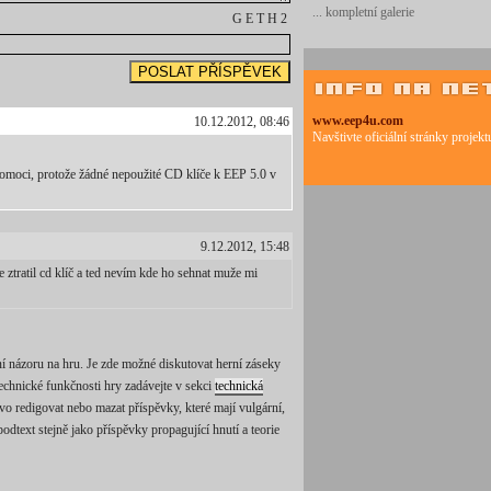
... kompletní galerie
G E T H 2
www.eep4u.com
10.12.2012, 08:46
Navštivte oficiální stránky projek
moci, protože žádné nepoužité CD klíče k EEP 5.0 v
9.12.2012, 15:48
ztratil cd klíč a ted nevím kde ho sehnat muže mi
í názoru na hru. Je zde možné diskutovat herní záseky
technické funkčnosti hry zadávejte v sekci
technická
ávo redigovat nebo mazat příspěvky, které mají vulgární,
odtext stejně jako příspěvky propagující hnutí a teorie