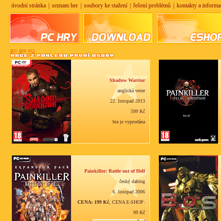
úvodní stránka
|
seznam her
|
soubory ke stažení
|
řešení problémů
|
kontakty a informa
Shadow Warrior
anglická verze
22. listopad 2013
599 Kč
hra je vyprodána
Painkiller: Battle out of Hell
český dabing
6. listopad 2006
CENA: 199 Kč
, CENA E-SHOP:
99 Kč