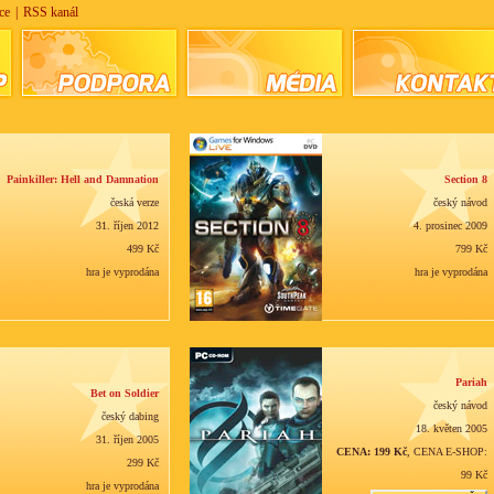
ce
|
RSS kanál
Painkiller: Hell and Damnation
Section 8
česká verze
český návod
31. říjen 2012
4. prosinec 2009
499 Kč
799 Kč
hra je vyprodána
hra je vyprodána
Pariah
Bet on Soldier
český návod
český dabing
18. květen 2005
31. říjen 2005
CENA: 199 Kč
, CENA E-SHOP:
299 Kč
99 Kč
hra je vyprodána