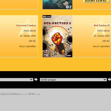
KOUPIT ZA 99 KČ
Universal Combat
Red Faction II
český návod
český návod
16. březen 2004
25. červen 2003
199 Kč
299 Kč
hra je vyprodána
hra je vyprodána
2026 (C)
CINEMAX, s. r. o.
/
HYPE s. r. o.