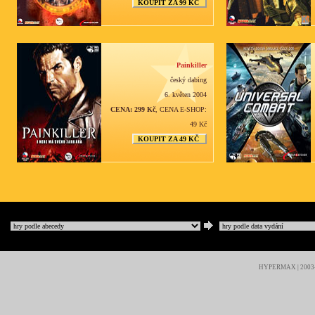
KOUPIT ZA 99 KČ
Painkiller
český dabing
6. květen 2004
CENA: 299 Kč
, CENA E-SHOP:
49 Kč
KOUPIT ZA 49 KČ
HYPERMAX | 2003-