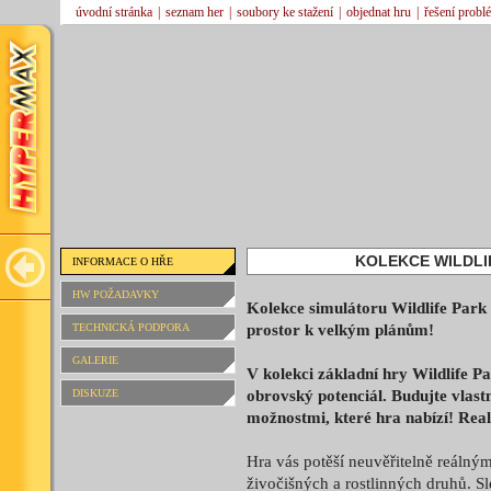
úvodní stránka
|
seznam her
|
soubory ke stažení
|
objednat hru
|
řešení probl
KOLEKCE WILDLI
INFORMACE O HŘE
HW POŽADAVKY
Kolekce simulátoru Wildlife Park
TECHNICKÁ PODPORA
prostor k velkým plánům!
GALERIE
V kolekci základní hry Wildlife P
DISKUZE
obrovský potenciál. Budujte vlastn
možnostmi, které hra nabízí! Reali
Hra vás potěší neuvěřitelně reálný
živočišných a rostlinných druhů. Sl