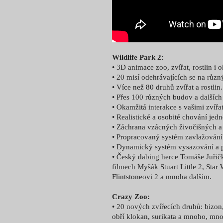
Wildlife Park 2:
• 3D animace zoo, zvířat, rostlin i 
• 20 misí odehrávajících se na různ
• Více než 80 druhů zvířat a rostlin.
• Přes 100 různých budov a dalších
• Okamžitá interakce s vašimi zvířat
• Realistické a osobité chování jedn
• Záchrana vzácných živočišných a 
• Propracovaný systém zavlažování
• Dynamický systém vysazování a pě
• Český dabing herce Tomáše Juřičk
filmech Myšák Stuart Little 2, Star 
Flintstoneovi 2 a mnoha dalším.
Crazy Zoo:
• 20 nových zvířecích druhů: bizon
obří klokan, surikata a mnoho, mno