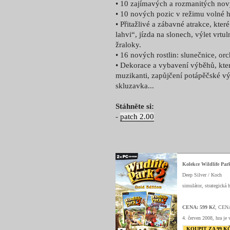
• 10 zajímavých a rozmanitých nov
• 10 nových pozic v režimu volné h
• Přitažlivé a zábavné atrakce, kte
lahvi“, jízda na slonech, výlet vrtu
žraloky.
• 16 nových rostlin: slunečnice, or
• Dekorace a vybavení výběhů, které
muzikanti, zapůjčení potápěčské vý
skluzavka...
Stáhněte si:
-
patch 2.00
Kolekce Wildlife Par
Deep Silver / Koch
simulátor, strategická h
CENA: 599 Kč
, CEN
4. červen 2008, hra je 
KOUPIT ZA 99 K