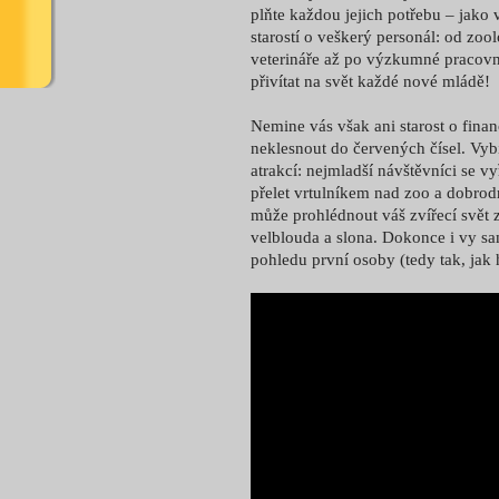
plňte každou jejich potřebu – jako 
starostí o veškerý personál: od zool
veterináře až po výzkumné pracovní
přivítat na svět každé nové mládě!
Nemine vás však ani starost o finan
neklesnout do červených čísel. Vyb
atrakcí: nejmladší návštěvníci se v
přelet vrtulníkem nad zoo a dobrodr
může prohlédnout váš zvířecí svět 
velblouda a slona. Dokonce i vy sam
pohledu první osoby (tedy tak, jak 