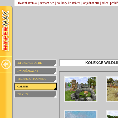
úvodní stránka
|
seznam her
|
soubory ke stažení
|
objednat hru
|
řešení probl
KOLEKCE WILDLI
INFORMACE O HŘE
HW POŽADAVKY
TECHNICKÁ PODPORA
GALERIE
DISKUZE