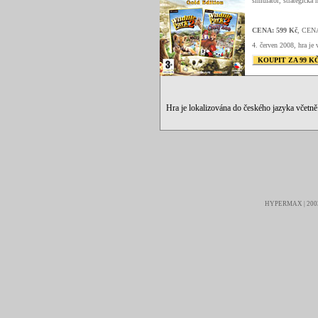
simulátor, strategická h
CENA: 599 Kč
, CEN
4. červen 2008, hra je 
KOUPIT ZA 99 K
Hra je lokalizována do českého jazyka včetn
HYPERMAX | 2003