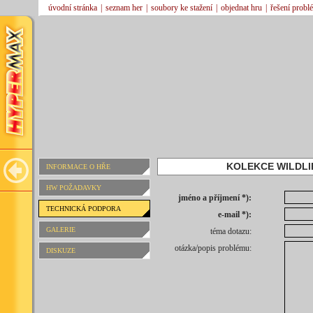
úvodní stránka
|
seznam her
|
soubory ke stažení
|
objednat hru
|
řešení probl
KOLEKCE WILDLI
INFORMACE O HŘE
HW POŽADAVKY
jméno a příjmení *):
TECHNICKÁ PODPORA
e-mail *):
GALERIE
téma dotazu:
otázka/popis problému:
DISKUZE