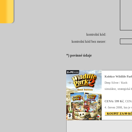
kontrolní kód:
kontrolní kód bez mezer:
*) povinné údaje
Kolekce Wildlife Par
Deep Silver / Koch
simulátor, strategická h
CENA: 599 Kč
, CEN
4. červen 2008, hra je 
KOUPIT ZA 99 K