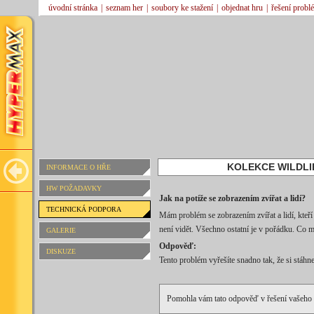
úvodní stránka
|
seznam her
|
soubory ke stažení
|
objednat hru
|
řešení probl
KOLEKCE WILDLI
INFORMACE O HŘE
HW POŽADAVKY
Jak na potíže se zobrazením zvířat a lidí?
TECHNICKÁ PODPORA
Mám problém se zobrazením zvířat a lidí, kteří 
není vidět. Všechno ostatní je v pořádku. Co 
GALERIE
Odpověď:
DISKUZE
Tento problém vyřešíte snadno tak, že si stáhne
Pomohla vám tato odpověď v řešení vašeho