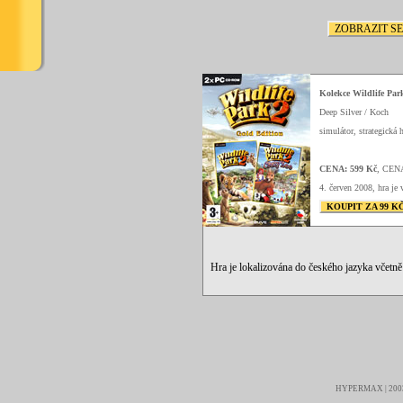
ZOBRAZIT S
Kolekce Wildlife Par
Deep Silver / Koch
simulátor, strategická h
CENA: 599 Kč
, CEN
4. červen 2008, hra je 
KOUPIT ZA 99 K
Hra je lokalizována do českého jazyka včetn
HYPERMAX | 2003