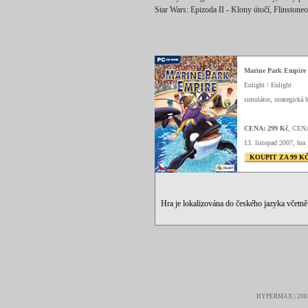
Star Wars: Epizoda II - Klony útočí, Flinstone
Marine Park Empire
Enlight / Enlight
simulátor, strategická h
CENA: 299 Kč
, CEN
13. listopad 2007, hra 
KOUPIT ZA 99 K
Hra je lokalizována do českého jazyka včetn
HYPERMAX | 2003