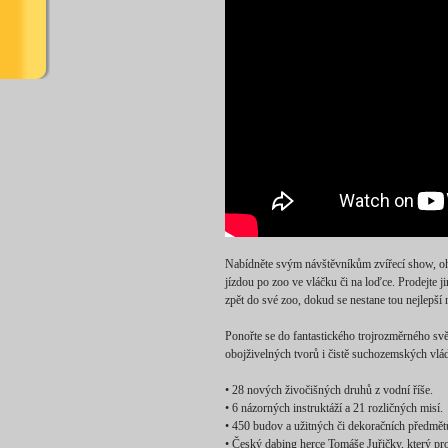
Nabídněte svým návštěvníkům zvířecí show, ohr
jízdou po zoo ve vláčku či na loďce. Prodejte j
zpět do své zoo, dokud se nestane tou nejlepší 
Ponořte se do fantastického trojrozměrného sv
obojživelných tvorů i čistě suchozemských vlá
• 28 nových živočišných druhů z vodní říše.
• 6 názorných instruktáží a 21 rozličných misí.
• 450 budov a užitných či dekoračních předmět
• Český dabing herce Tomáše Juřičky, který pro