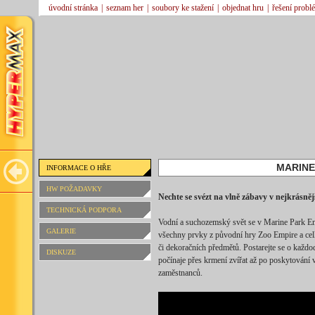
úvodní stránka
|
seznam her
|
soubory ke stažení
|
objednat hru
|
řešení probl
MARINE
INFORMACE O HŘE
HW POŽADAVKY
Nechte se svézt na vlně zábavy v nejkrásn
TECHNICKÁ PODPORA
Vodní a suchozemský svět se v Marine Park Emp
GALERIE
všechny prvky z původní hry Zoo Empire a cel
či dekoračních předmětů. Postarejte se o každ
DISKUZE
počínaje přes krmení zvířat až po poskytován
zaměstnanců.