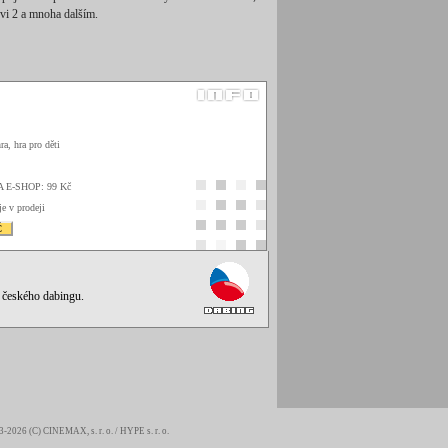
ovi 2 a mnoha dalším.
ra, hra pro děti
A E-SHOP: 99 Kč
je v prodeji
Č
ě českého dabingu.
-2026 (C)
CINEMAX, s. r. o.
/
HYPE s. r. o.