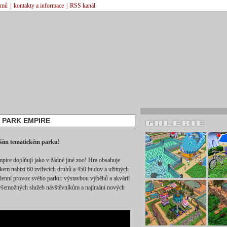
émů
|
kontakty a informace
|
RSS kanál
 PARK EMPIRE
ějším tematickém parku!
ire doplňují jako v žádné jiné zoo! Hra obsahuje
kem nabízí 60 zvířecích druhů a 450 budov a užitných
odenní provoz svého parku: výstavbou výběhů a akvárií
í všemožných služeb návštěvníkům a najímání nových