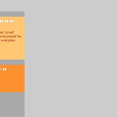
nuť. Aj keď
 na ňu pozerať bez
 svoje plusy.
.