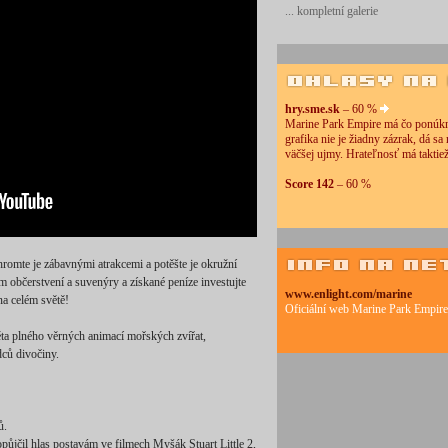
... kompletní galerie
hry.sme.sk
– 60 %
Marine Park Empire má čo ponúk
grafika nie je žiadny zázrak, dá sa
väčšej ujmy. Hrateľnosť má taktiež
Score 142
– 60 %
omte je zábavnými atrakcemi a potěšte je okružní
im občerstvení a suvenýry a získané peníze investujte
www.enlight.com/marine
na celém světě!
Oficiální web Marine Park Empire
ěta plného věrných animací mořských zvířat,
dců divočiny.
ů.
půjčil hlas postavám ve filmech Myšák Stuart Little 2,