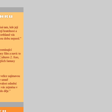
íná tam, kde její
jí hratelnost a
orthland vás
hou dobu nepustí.“
pomínající
sy film a navíc to
Cultures 2. Ano,
jších fantasy
 velice zajímavou
ce umně
valost odmění
á vás zejména v
 do děje.“