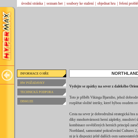
úvodní stránka
|
seznam her
|
soubory ke stažení
|
objednat hru
|
řešení probl
NORTHLAND
INFORMACE O HŘE
HW POŽADAVKY
Vydejte se zpátky na sever z dalekého Orien
TECHNICKÁ PODPORA
Toto je příběh Vikinga Bjarniho, jehož dobrodr
DISKUZE
rozplétat složité intriky, které hýbou osudem 
Cesta na sever je dobrodružná strategická hra 
díky mnohotvárnosti herní zápletky, množství 
kombinace osvědčených herních principů zaruč
Northland, samostatné pokračování Cultures 2
ni je k dispozici ještě dalších osm samostatných