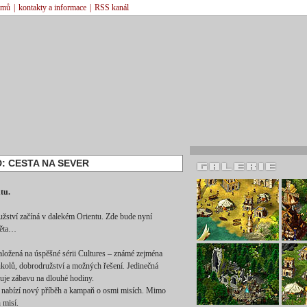
émů
|
kontakty a informace
|
RSS kanál
: CESTA NA SEVER
tu.
užství začíná v dalekém Orientu. Zde bude nyní
světa…
založená na úspěšné sérii Cultures – známé zejména
úkolů, dobrodružství a možných řešení. Jedinečná
uje zábavu na dlouhé hodiny.
, nabízí nový příběh a kampaň o osmi misích. Mimo
 misí.