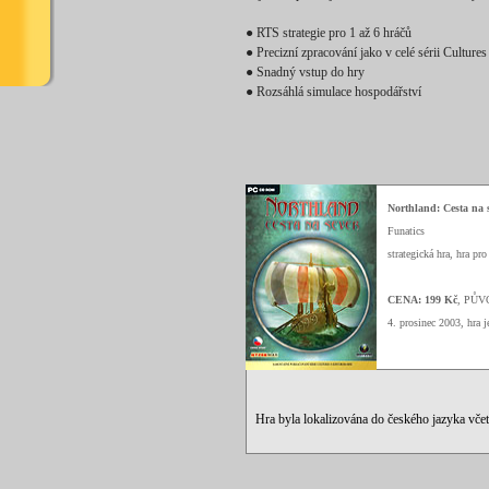
● RTS strategie pro 1 až 6 hráčů
● Precizní zpracování jako v celé sérii Cultures
● Snadný vstup do hry
● Rozsáhlá simulace hospodářství
Northland: Cesta na 
Funatics
strategická hra, hra pro
CENA: 199 Kč
, PŮV
4. prosinec 2003, hra 
Hra byla lokalizována do českého jazyka vče