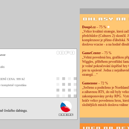
Doupě.cz
– 75 %
„Velice kvalitní strategie, která zač
předchůdce (Cultures 2) skončil. Je
komplexnost je přímo ďábelská. N
doslova vcucne - a na hodně dlou
GameCenter
– 75 %
sever
„Velmi povedená hra, grafikou při
Wiggles, příběhem prvotřídní fanta
je volné pokračování úspěšné hry 
 děti
jste tu správně. Jedna z nejzábavně
strategií…“
ODNÍ CENA: 999 Kč
Gamezone
– 72 %
je kompletně vyprodána
„Sečteno a podtrženo je Northland
a zábavnou RTS, do níž byly veli
zakomponovány prvky RPG. Vytr
hráče velice povedenou hrou, kter
složitějších misích doslova vtáhne
tně českého dabingu.