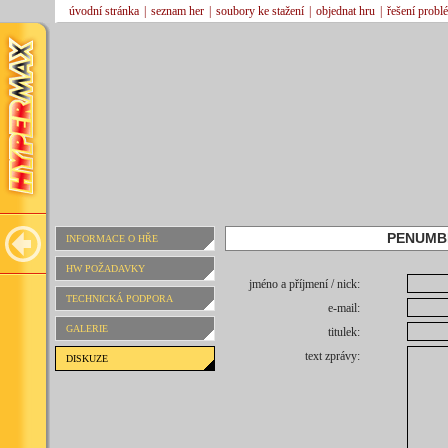
úvodní stránka
|
seznam her
|
soubory ke stažení
|
objednat hru
|
řešení probl
PENUMB
INFORMACE O HŘE
HW POŽADAVKY
jméno a příjmení / nick:
TECHNICKÁ PODPORA
e-mail:
GALERIE
titulek:
text zprávy:
DISKUZE