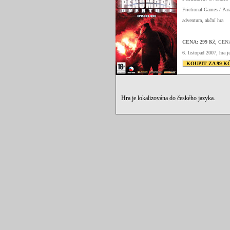
Frictional Games / Par
adventura, akční hra
CENA: 299 Kč
, CEN
6. listopad 2007, hra j
KOUPIT ZA 99 K
Hra je lokalizována do českého jazyka.