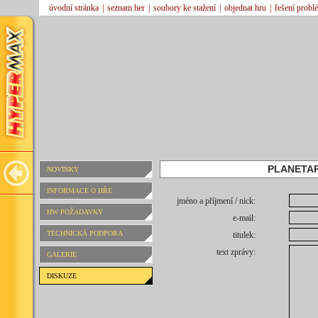
úvodní stránka
|
seznam her
|
soubory ke stažení
|
objednat hru
|
řešení probl
PLANETAR
NOVINKY
INFORMACE O HŘE
jméno a příjmení / nick:
HW POŽADAVKY
e-mail:
TECHNICKÁ PODPORA
titulek:
text zprávy:
GALERIE
DISKUZE