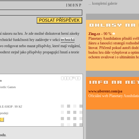
... kompletní galerie
I M 8 N P
í názoru na hru. Je zde možné diskutovat herní záseky
Zing.cz
– 90 %
Planetary Annihilation přináší svě
technické funkčnosti hry zadávejte v sekci
technická
žánru a fanoušci strategií rozhod
ávo redigovat nebo mazat příspěvky, které mají vulgární,
litovat. Přičemž pokud autoři dodrž
odtext stejně jako příspěvky propagující hnutí a teorie
budou hru dále vylepšovat a optim
ochoten uvažovat i o ultimátním h
on
Nordic Games
www.uberent.com/pa
Oficiální web Planetary Annihilati
A E-SHOP: 99 Kč
prodeji
Č
vodu.