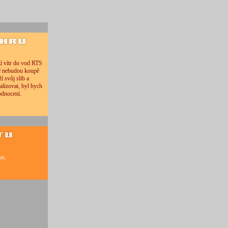
ží vítr do vod RTS
ně nebudou koupě
í svůj slib a
alizovat, byl bych
odnocení.
on.