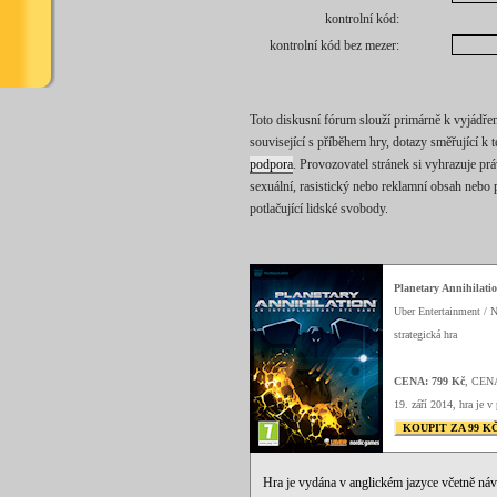
kontrolní kód:
kontrolní kód bez mezer:
Toto diskusní fórum slouží primárně k vyjádřen
související s příběhem hry, dotazy směřující k 
podpora
. Provozovatel stránek si vyhrazuje pr
sexuální, rasistický nebo reklamní obsah nebo p
potlačující lidské svobody.
Planetary Annihilati
Uber Entertainment / 
strategická hra
CENA: 799 Kč
, CEN
19. září 2014, hra je v 
KOUPIT ZA 99 K
Hra je vydána v anglickém jazyce včetně ná