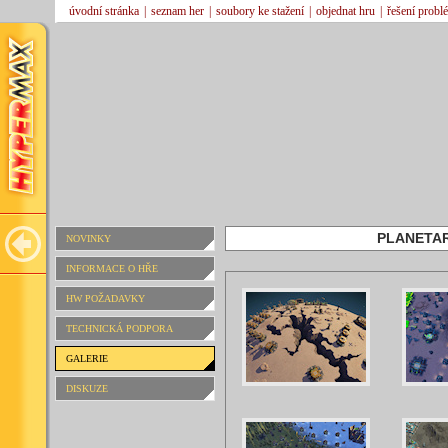
úvodní stránka
|
seznam her
|
soubory ke stažení
|
objednat hru
|
řešení probl
PLANETAR
NOVINKY
INFORMACE O HŘE
HW POŽADAVKY
TECHNICKÁ PODPORA
GALERIE
DISKUZE