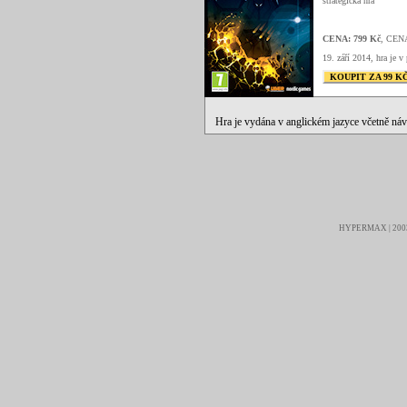
strategická hra
CENA: 799 Kč
, CEN
19. září 2014, hra je v 
KOUPIT ZA 99 K
Hra je vydána v anglickém jazyce včetně ná
HYPERMAX | 2003