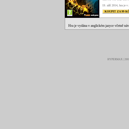
19. září 2014, hra je v 
KOUPIT ZA 99 K
Hra je vydána v anglickém jazyce včetně ná
HYPERMAX | 2003