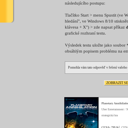
následujícího postupu:
Tlačítko Start > menu Spustit (ve 
hledání", ve Windows 8/10 stiskně
klávesa + X") > zde napsat příkaz
grafické rozhraní testu.
Výsledek testu uložte jako soubor 
obsáhlým popisem problému na em
Pomohla vám tato odpověď v řešení vašeho
ZOBRAZIT S
Planetary Annihilati
Uber Entertainment / 
strategická hra
CENA: 799 Kč
, CEN