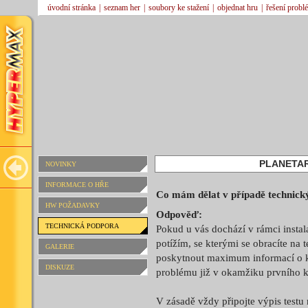
úvodní stránka
|
seznam her
|
soubory ke stažení
|
objednat hru
|
řešení probl
PLANETAR
NOVINKY
INFORMACE O HŘE
Co mám dělat v případě technický
HW POŽADAVKY
Odpověď:
TECHNICKÁ PODPORA
Pokud u vás dochází v rámci insta
potížím, se kterými se obracíte na
GALERIE
poskytnout maximum informací o k
DISKUZE
problému již v okamžiku prvního k
V zásadě vždy připojte výpis testu 