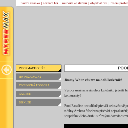
úvodní stránka
|
seznam her
|
soubory ke stažení
|
objednat hru
|
řešení probl
POO
INFORMACE O HŘE
HW POŽADAVKY
Jimmy White vás zve na další kulečník!
TECHNICKÁ PODPORA
Vysoce uznávaná simulace kulečníku je ještě le
GALERIE
konkurenty!
DISKUZE
Pool Paradise netradičně přenáší celosvětově po
z dílny Archera Macleana přichází nejrealističtě
soupeřům všeho druhu s různými dovednostmi a