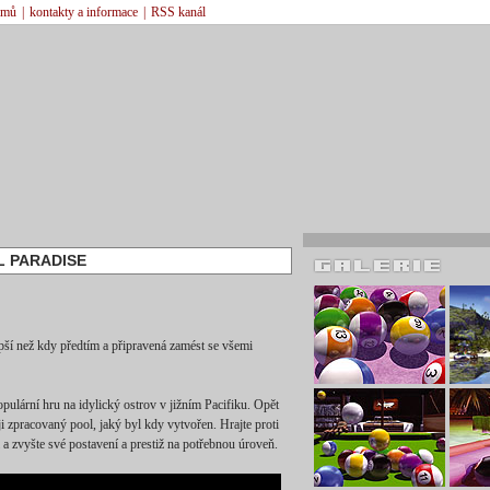
émů
|
kontakty a informace
|
RSS kanál
L PARADISE
pší než kdy předtím a připravená zamést se všemi
pulární hru na idylický ostrov v jižním Pacifiku. Opět
ji zpracovaný pool, jaký byl kdy vytvořen. Hrajte proti
 zvyšte své postavení a prestiž na potřebnou úroveň.