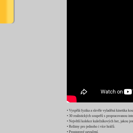
• Vyspělá fyzika a skvěle vyladěná kinetika kou
• 30 realistických soupeřů s propracovanou inte
• Největší kolekce kulečníkových her, jakou jst
• Režimy pro jednoho i více hráčů.
• Prostorové ozvučení.