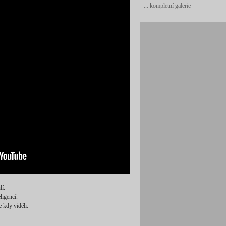
... kompletní galerie
lí.
ligencí.
e kdy viděli.