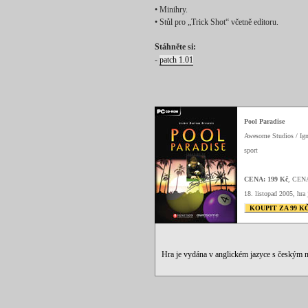
• Minihry.
• Stůl pro „Trick Shot“ včetně editoru.
Stáhněte si:
-
patch 1.01
Pool Paradise
Awesome Studios / Ign
sport
CENA: 199 Kč
, CEN
18. listopad 2005, hra 
KOUPIT ZA 99 K
Hra je vydána v anglickém jazyce s českým