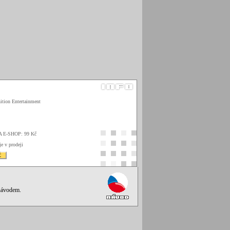
ition Entertainment
A E-SHOP: 99 Kč
je v prodeji
Č
 návodem.