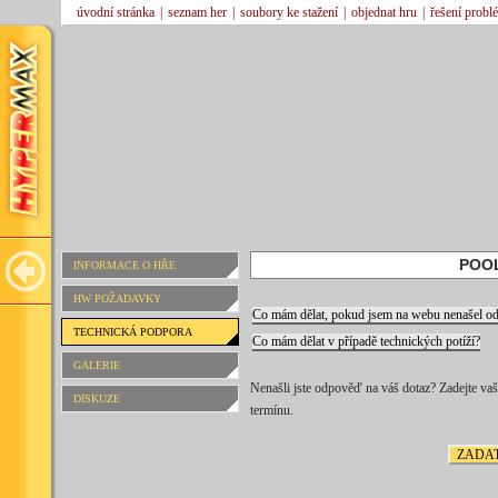
úvodní stránka
|
seznam her
|
soubory ke stažení
|
objednat hru
|
řešení probl
POO
INFORMACE O HŘE
HW POŽADAVKY
Co mám dělat, pokud jsem na webu nenašel 
TECHNICKÁ PODPORA
Co mám dělat v případě technických potíží?
GALERIE
Nenašli jste odpověď na váš dotaz? Zadejte v
DISKUZE
termínu.
ZADAT