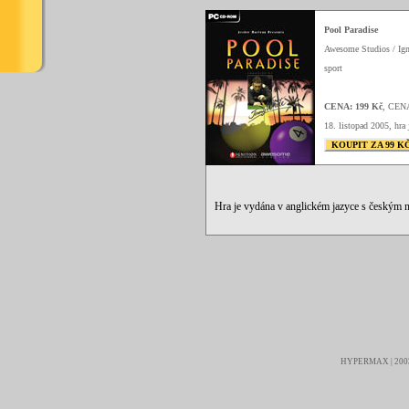
Pool Paradise
Awesome Studios / Ign
sport
CENA: 199 Kč
, CEN
18. listopad 2005, hra 
KOUPIT ZA 99 K
Hra je vydána v anglickém jazyce s českým
HYPERMAX | 2003