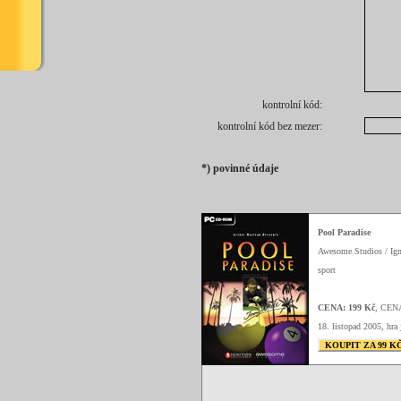
kontrolní kód:
kontrolní kód bez mezer:
*) povinné údaje
Pool Paradise
Awesome Studios / Ign
sport
CENA: 199 Kč
, CEN
18. listopad 2005, hra 
KOUPIT ZA 99 K