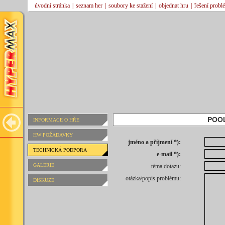
úvodní stránka
|
seznam her
|
soubory ke stažení
|
objednat hru
|
řešení probl
POO
INFORMACE O HŘE
HW POŽADAVKY
jméno a příjmení *):
TECHNICKÁ PODPORA
e-mail *):
GALERIE
téma dotazu:
otázka/popis problému:
DISKUZE