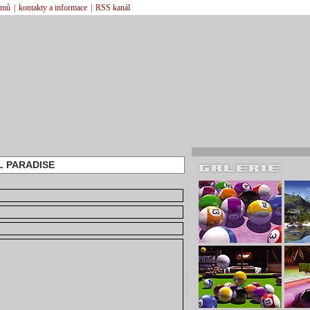
émů
|
kontakty a informace
|
RSS kanál
L PARADISE