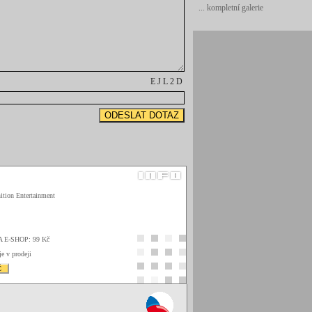
... kompletní galerie
E J L 2 D
ition Entertainment
A E-SHOP: 99 Kč
je v prodeji
Č