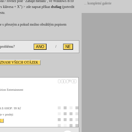
ta/7 rovněž pole "Zahájit hledání", ve Windows 8/10
... kompletní galerie
s klávesa + X") > zde napsat příkaz
dxdiag
(potvrdit
stu.
šlete s přesným a pokud možno obsáhlým popisem
 problému?
/
EZNAM VŠECH OTÁZEK
ition Entertainment
A E-SHOP: 99 Kč
je v prodeji
Č