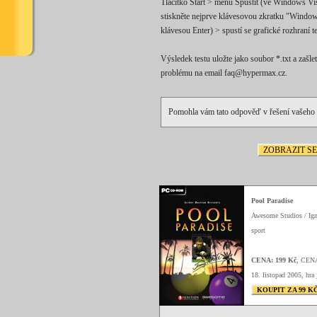
Tlačítko Start > menu Spustit (ve Windows Vis
stiskněte nejprve klávesovou zkratku "Window
klávesou Enter) > spustí se grafické rozhraní te
Výsledek testu uložte jako soubor *.txt a za
problému na email faq@hypermax.cz.
Pomohla vám tato odpověď v řešení vašeho
ZOBRAZIT S
Pool Paradise
Awesome Studios / Ign
sport
CENA: 199 Kč
, CEN
18. listopad 2005, hra 
KOUPIT ZA 99 K