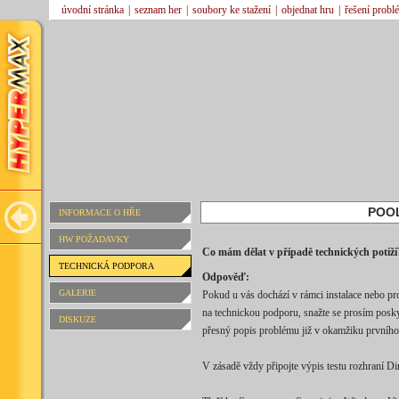
úvodní stránka
|
seznam her
|
soubory ke stažení
|
objednat hru
|
řešení probl
POO
INFORMACE O HŘE
HW POŽADAVKY
Co mám dělat v případě technických potíží
TECHNICKÁ PODPORA
Odpověď:
GALERIE
Pokud u vás dochází v rámci instalace nebo pr
na technickou podporu, snažte se prosím pos
DISKUZE
přesný popis problému již v okamžiku prvního
V zásadě vždy připojte výpis testu rozhraní Dir