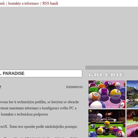
émů
|
kontakty a informace
|
RSS kanál
L PARADISE
?
HX00000165
ovozu her k technickým potížím, se kterými se obracíte
kytnout maximum informací o konfiguraci svého PC a
 kontaktu s technickou podporou.
ectX. Tento test spustíte podle následujícího postupu: