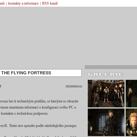
émů
|
kontakty a informace
|
RSS kanál
F THE FLYING FORTRESS
?
HX00000165
ovozu her k technickým potížím, se kterými se obracíte
kytnout maximum informací o konfiguraci svého PC a
 kontaktu s technickou podporou.
ectX. Tento test spustíte podle následujícího postupu: