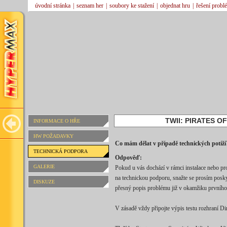
úvodní stránka
|
seznam her
|
soubory ke stažení
|
objednat hru
|
řešení probl
TWII: PIRATES O
INFORMACE O HŘE
HW POŽADAVKY
Co mám dělat v případě technických potíží
TECHNICKÁ PODPORA
Odpověď:
GALERIE
Pokud u vás dochází v rámci instalace nebo pr
na technickou podporu, snažte se prosím pos
DISKUZE
přesný popis problému již v okamžiku prvního
V zásadě vždy připojte výpis testu rozhraní Dir