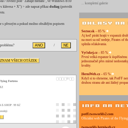
ta/7 rovněž pole "Zahájit hledání", ve Windows 8/10
... kompletní galerie
s klávesa + X") > zde napsat příkaz
dxdiag
(potvrdit
stu.
šlete s přesným a pokud možno obsáhlým popisem
Sector.sk
– 85 %
Aj keď piráti hrajú v expanzii dru
na mori sa nič nedeje, Pirates of t
splnila očakávania.
 problému?
/
Vyťukej.cz
– 85 %
První velká expanze k úspěšnému
EZNAM VŠECH OTÁZEK
jednoznačně přes mírné nedostatky
kvality.
HerniWeb.cz
– 65 %
Když si to shrneme, tak PotFF nen
Flying Fortress
druhou stranu ale ani žádný propa
XEZ
A E-SHOP: 99 Kč
prodeji
potff.twoworlds2.com
Č
Oficiální web Pirates of the Flying
twoworlds.herniweb.cz