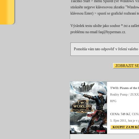
Tlačítko Start > menu Spustit (ve Windows Vis
stiskněte nejprve klávesovou zkratku "Window
klávesou Enter) > spustí se grafické rozhraní te
Výsledek testu uložte jako soubor *.txt a za
problému na email faq@hypermax.cz.
Pomohla vám tato odpověď v řešení vašeho
ZOBRAZIT S
TWII: Pirates of the 
Reality Pump / ZUX
RPG
CENA: 749 Kč
, CEN
5. říjen 2011, hra je v 
KOUPIT ZA 99 K