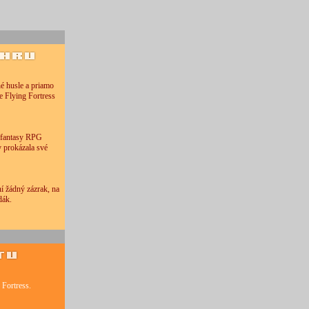
hé husle a priamo
he Flying Fortress
 fantasy RPG
 prokázala své
í žádný zázrak, na
dák.
 Fortress.