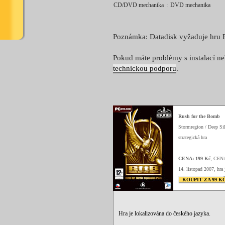
CD/DVD mechanika
:
DVD mechanika
Poznámka: Datadisk vyžaduje hru R
Pokud máte problémy s instalací neb
technickou podporu
.
Rush for the Bomb
Stormregion / Deep Si
strategická hra
CENA: 199 Kč
, CEN
14. listopad 2007, hra 
KOUPIT ZA 99 K
Hra je lokalizována do českého jazyka.