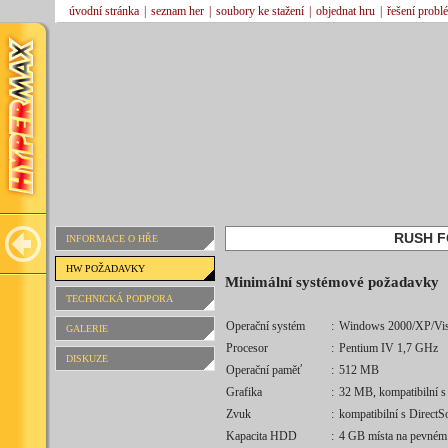
úvodní stránka
|
seznam her
|
soubory ke stažení
|
objednat hru
|
řešení probl
RUSH F
INFORMACE O HŘE
HW POŽADAVKY
Minimální systémové požadavky
TECHNICKÁ PODPORA
Operační systém
:
Windows 2000/XP/Vis
GALERIE
Procesor
:
Pentium IV 1,7 GHz
DISKUZE
Operační paměť
:
512 MB
Grafika
:
32 MB, kompatibilní s
Zvuk
:
kompatibilní s Direct
Kapacita HDD
:
4 GB místa na pevném