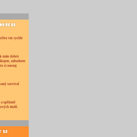
féra vás rychle
ak máte dobrú
ikujete, zabudnete
ru si naozaj
vaný survival
i a upřímně
ových titulů.