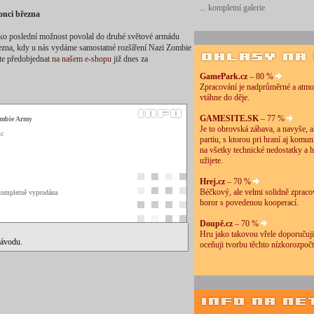
... kompletní galerie
onci března
jako poslední možnost povolal do druhé světové armádu
řezna, kdy u nás vydáme samostatné rozšíření Nazi Zombie
ete předobjednat
na našem e-shopu
již dnes za
GamePark.cz
– 80 %
Zpracování je nadprůměrné a atmos
vtáhne do děje.
GAMESITE.SK
– 77 %
ombie Army
Je to obrovská zábava, a navyše, 
ic
partiu, s ktorou pri hraní aj komun
na všetky technické nedostatky a h
užijete.
Hrej.cz
– 70 %
Béčkový, ale velmi solidně zpraco
 kompletně vyprodána
horor s povedenou kooperací.
Doupě.cz
– 70 %
Hru jako takovou vřele doporučuj
návodu.
oceňuji tvorbu těchto nízkorozpočt