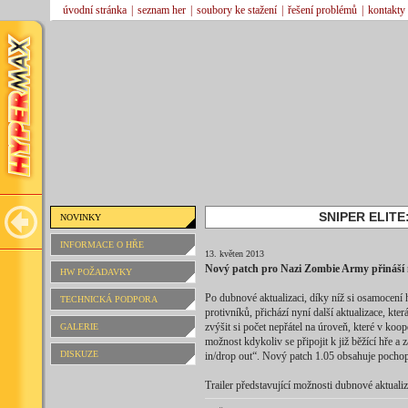
úvodní stránka
|
seznam her
|
soubory ke stažení
|
řešení problémů
|
kontakty
SNIPER ELITE
NOVINKY
INFORMACE O HŘE
13. květen 2013
Nový patch pro Nazi Zombie Army přináší 
HW POŽADAVKY
Po dubnové aktualizaci, díky níž si osamocen
TECHNICKÁ PODPORA
protivníků, přichází nyní další aktualizace, kte
zvýšit si počet nepřátel na úroveň, které v koope
GALERIE
možnost kdykoliv se připojit k již běžící hře a 
DISKUZE
in/drop out“. Nový patch 1.05 obsahuje pochopi
Trailer představující možnosti dubnové aktualiz