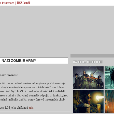
 a informace
|
RSS kanál
: NAZI ZOMBIE ARMY
nové možnosti
í hráči mohou několikanásobně zvyšovat počet nemrtvých
rá dvojicím a trojicím spolupracujících hráčů umožňuje
raci čelí čtyři hráči. Kromě toho si hráči také vyžádali
zase se od ní v libovolný okamžik odpojit, tj. funkci „drop
telně i několik dalších oprav čerstvě nalezených chyb.
ace 1.04 je ke zhlédnutí
zde
.