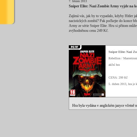
7. březen 2013
Sniper Elite: Nazi Zombie Army vyjde na k
Zajímá vás, jak by to vypadalo, kdyby Hitler 
nacistických zombií? Pak počkejte do konce b
Army ze série Sniper Elite. Hru si přitom můž
zvýhodněnou cenu 249 Kč.
Sniper Elite: Nazi Z
Rebellion / Mastertron
akční hra
CENA: 299 Kč
5. duben 2013, hra je
Hra byla vydána v anglickém jazyce včetně 