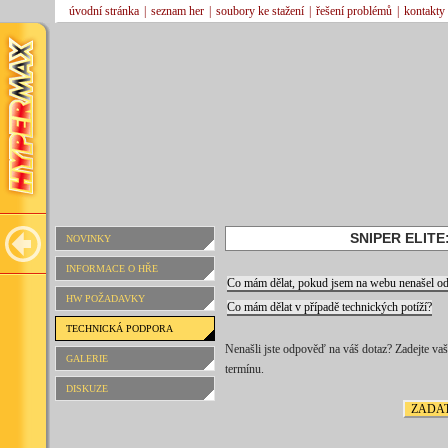
úvodní stránka
|
seznam her
|
soubory ke stažení
|
řešení problémů
|
kontakty
SNIPER ELITE
NOVINKY
INFORMACE O HŘE
Co mám dělat, pokud jsem na webu nenašel 
HW POŽADAVKY
Co mám dělat v případě technických potíží?
TECHNICKÁ PODPORA
Nenašli jste odpověď na váš dotaz? Zadejte v
GALERIE
termínu.
DISKUZE
ZADAT