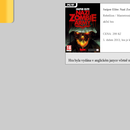
Sniper Elite: Nazi Z
Rebellion / Mastertron
akční hra
CENA: 299 Kč
5. duben 2013, hra je
Hra byla vydána v anglickém jazyce včetně 