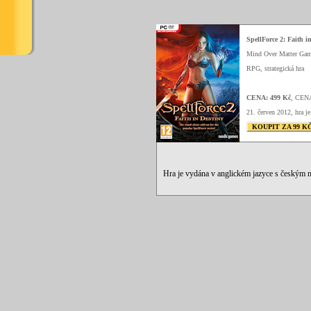
SpellForce 2: Faith i
Mind Over Matter Gam
RPG, strategická hra
CENA: 499 Kč
, CEN
21. červen 2012, hra je
KOUPIT ZA 99 K
Hra je vydána v anglickém jazyce s českým