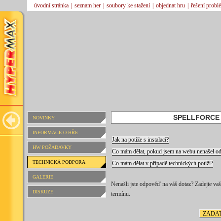
úvodní stránka
|
seznam her
|
soubory ke stažení
|
objednat hru
|
řešení probl
SPELLFORCE 2
NOVINKY
INFORMACE O HŘE
Jak na potíže s instalací?
HW POŽADAVKY
Co mám dělat, pokud jsem na webu nenašel 
TECHNICKÁ PODPORA
Co mám dělat v případě technických potíží?
GALERIE
Nenašli jste odpověď na váš dotaz? Zadejte v
DISKUZE
termínu.
ZADAT