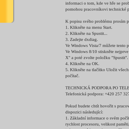
informaci o tom, kde ve hře se pro
pomohou pracovníkovi technické po
K popisu svého problému prosím při
1. Klikněte na menu Start.
2. Klikněte na Spustit...
3. Zadejte dxdiag.
Ve Windows Vista/7 můžete tento př
Ve Windows 8/10 stiskněte nejprv
X" a poté zvolte položku "Spustit".
4. Klikněte na OK.
5. Klikněte na tlačítko Uložit všec
počítač.
TECHNICKÁ PODPORA PO TEL
Telefonická podpora: +420 257 327
Pokud budete chtít hovořit s prac
dispozici následující:
1. Základní informace o svém počí
rychlost procesoru, velikost paměti,