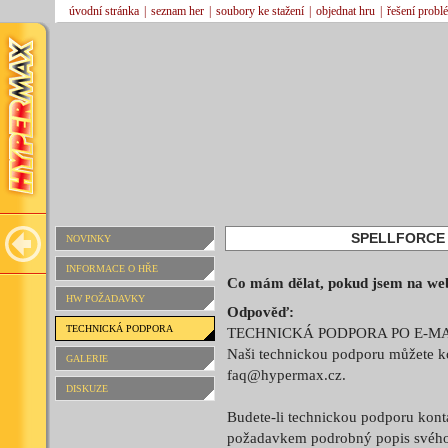
úvodní stránka
|
seznam her
|
soubory ke stažení
|
objednat hru
|
řešení probl
SPELLFORCE 2
NOVINKY
INFORMACE O HŘE
Co mám dělat, pokud jsem na we
HW POŽADAVKY
Odpověď:
TECHNICKÁ PODPORA
TECHNICKÁ PODPORA PO E-M
Naši technickou podporu můžete ko
GALERIE
faq@hypermax.cz.
DISKUZE
Budete-li technickou podporu kont
požadavkem podrobný popis svého 