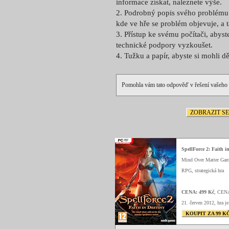
informace získat, naleznete výše.
2. Podrobný popis svého problému 
kde ve hře se problém objevuje, a t
3. Přístup ke svému počítači, abys
technické podpory vyzkoušet.
4. Tužku a papír, abyste si mohli 
Pomohla vám tato odpověď v řešení vašeho
ZOBRAZIT S
SpellForce 2: Faith i
Mind Over Matter Gam
RPG, strategická hra
CENA: 499 Kč
, CEN
21. červen 2012, hra je
KOUPIT ZA 99 K