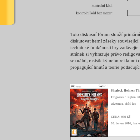
kontrolní kód:
kontrolní kód bez mezer:
Toto diskusní fórum slouží primárn
diskutovat herní záseky související
technické funkčnosti hry zadávejte
stránek si vyhrazuje právo redigova
sexuální, rasistický nebo reklamní 
propagující hnutí a teorie potlačují
Sherlock Holmes: The
Frogwares / Bigben Int
adventura, akční hra
CENA: 999 Kč
10. červen 2016, hra j