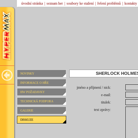
úvodní stránka
|
seznam her
|
soubory ke stažení
|
řešení problémů
|
kontakty
SHERLOCK HOLMES
NOVINKY
INFORMACE O HŘE
jméno a příjmení / nick:
HW POŽADAVKY
e-mail:
TECHNICKÁ PODPORA
titulek:
text zprávy:
GALERIE
DISKUZE