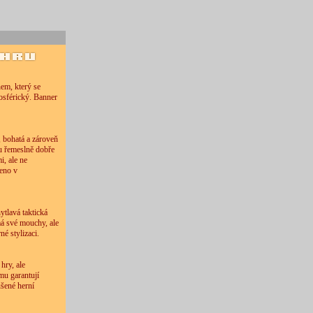
em, který se
mosférický. Banner
, bohatá a zároveň
ou řemeslně dobře
i, ale ne
eno v
ytlavá taktická
má své mouchy, ale
né stylizaci.
hry, ale
mu garantují
ušené herní