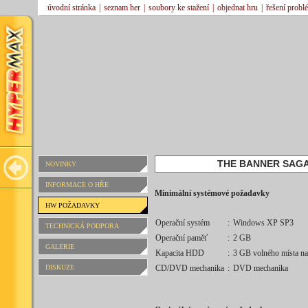
úvodní stránka
|
seznam her
|
soubory ke stažení
|
objednat hru
|
řešení probl
THE BANNER SAGA
NOVINKY
INFORMACE O HŘE
Minimální systémové požadavky
HW POŽADAVKY
Operační systém
:
Windows XP SP3
TECHNICKÁ PODPORA
Operační paměť
:
2 GB
GALERIE
Kapacita HDD
:
3 GB volného místa na
DISKUZE
CD/DVD mechanika
:
DVD mechanika