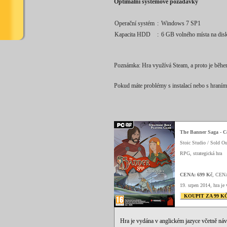
Optimální systémové požadavky
Operační systém
:
Windows 7 SP1
Kapacita HDD
:
6 GB volného místa na dis
Poznámka: Hra využívá Steam, a proto je během
Pokud máte problémy s instalací nebo s hraním 
The Banner Saga - Co
Stoic Studio / Sold Ou
RPG, strategická hra
CENA: 699 Kč
, CEN
19. srpen 2014, hra je 
KOUPIT ZA 99 K
Hra je vydána v anglickém jazyce včetně ná