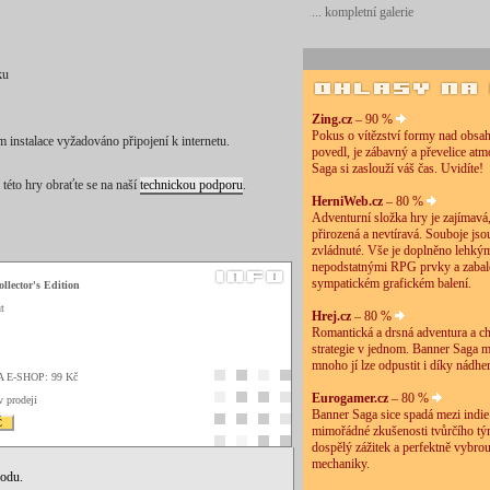
... kompletní galerie
ku
Zing.cz
– 90 %
Pokus o vítězství formy nad obsah
 instalace vyžadováno připojení k internetu.
povedl, je zábavný a převelice at
Saga si zaslouží váš čas. Uvidíte!
této hry obraťte se na naší
technickou podporu
.
HerniWeb.cz
– 80 %
Adventurní složka hry je zajímavá
přirozená a nevtíravá. Souboje js
zvládnuté. Vše je doplněno lehkým
nepodstatnými RPG prvky a zabal
sympatickém grafickém balení.
llector's Edition
t
Hrej.cz
– 80 %
Romantická a drsná adventura a ch
strategie v jednom. Banner Saga 
mnoho jí lze odpustit i díky nádher
A E-SHOP: 99 Kč
Eurogamer.cz
– 80 %
v prodeji
Banner Saga sice spadá mezi indie 
Č
mimořádné zkušenosti tvůrčího tý
dospělý zážitek a perfektně vybro
mechaniky.
vodu.