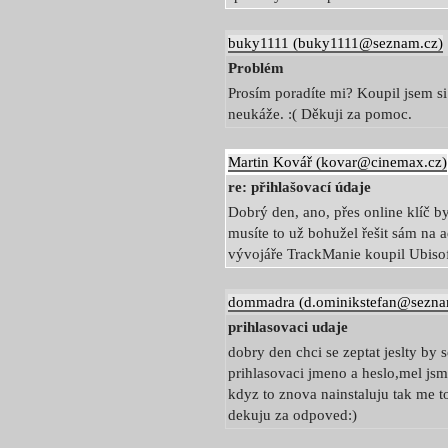
buky1111 (buky1111@seznam.cz)
Problém
Prosím poradíte mi? Koupil jsem si 
neukáže. :( Děkuji za pomoc.
Martin Kovář (kovar@cinemax.cz)
re: přihlašovací údaje
Dobrý den, ano, přes online klíč bys
musíte to už bohužel řešit sám na 
vývojáře TrackManie koupil Ubisof
dommadra (d.ominikstefan@sezna
prihlasovaci udaje
dobry den chci se zeptat jeslty by se
prihlasovaci jmeno a heslo,mel js
kdyz to znova nainstaluju tak me to
dekuju za odpoved:)