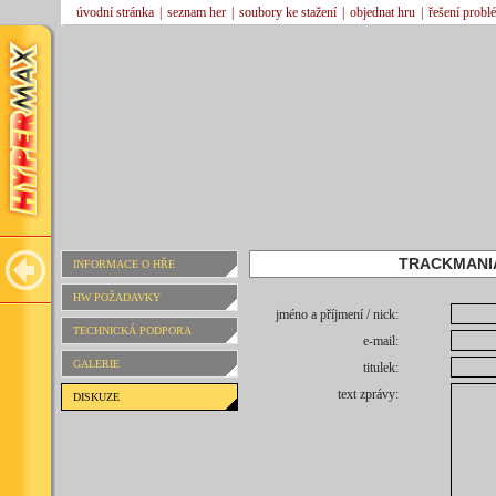
úvodní stránka
|
seznam her
|
soubory ke stažení
|
objednat hru
|
řešení probl
TRACKMANIA
INFORMACE O HŘE
HW POŽADAVKY
jméno a příjmení / nick:
TECHNICKÁ PODPORA
e-mail:
GALERIE
titulek:
text zprávy:
DISKUZE