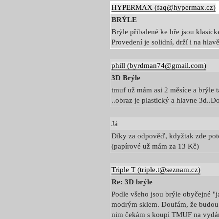
HYPERMAX (faq@hypermax.cz)
BRÝLE
Brýle přibalené ke hře jsou klasic
Provedení je solidní, drží i na hla
phill (byrdman74@gmail.com)
3D Brýle
tmuf už mám asi 2 měsíce a brýle 
..obraz je plastický a hlavne 3d..Do
Já
Díky za odpověď, kdyžtak zde poto
(papírové už mám za 13 Kč)
Triple T (triple.t@seznam.cz)
Re: 3D brýle
Podle všeho jsou brýle obyčejné "
modrým sklem. Doufám, že budou ně
nim čekám s koupí TMUF na vydání 