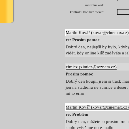
kontrolní kód:
kontrolní kód bez mezer:
Martin Kovář (kovar@cinemax.cz)
re: Prosím pomoc
Dobrý den, nejlepší by bylo, kdyb
vidět, kdy online klíč zadáváte a 
ximicz (ximicz@seznam.cz)
Prosim pomoc
Dobrý den koupil jsem si track man
jen na stadionu ne sunrice a deser
mi to error
Martin Kovář (kovar@cinemax.cz)
re: Problém
Dobrý den, můžete to prosím trochu
spolu vyřešíme po e-mailu.