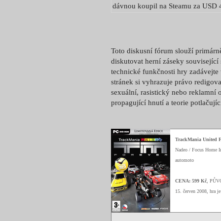
dávnou koupil na Steamu za USD 
Toto diskusní fórum slouží primárn
diskutovat herní záseky související
technické funkčnosti hry zadávejte
stránek si vyhrazuje právo redigova
sexuální, rasistický nebo reklamní 
propagující hnutí a teorie potlačují
TrackMania United F
Nadeo / Focus Home In
automoto
CENA: 599 Kč
, PŮV
15. červen 2008, hra j