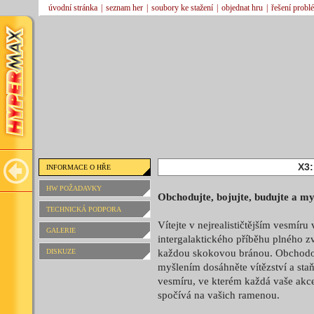
úvodní stránka
|
seznam her
|
soubory ke stažení
|
objednat hru
|
řešení probl
X3
INFORMACE O HŘE
HW POŽADAVKY
Obchodujte, bojujte, budujte a my
TECHNICKÁ PODPORA
Vítejte v nejrealističtějším vesmír
GALERIE
intergalaktického příběhu plného zv
DISKUZE
každou skokovou bránou. Obchodo
myšlením dosáhněte vítězství a staň
vesmíru, ve kterém každá vaše akce 
spočívá na vašich ramenou.