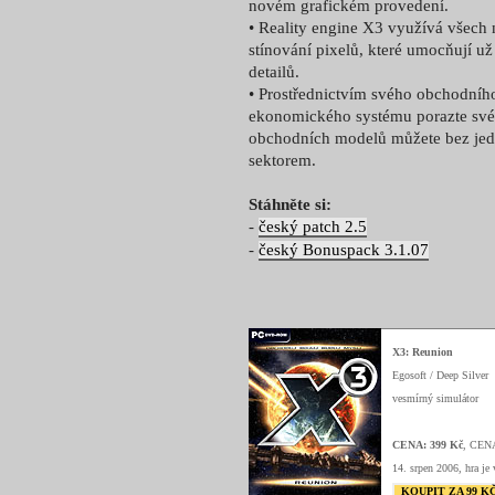
novém grafickém provedení.
• Reality engine X3 využívá všech 
stínování pixelů, které umocňují u
detailů.
• Prostřednictvím svého obchodníh
ekonomického systému porazte své 
obchodních modelů můžete bez jedi
sektorem.
Stáhněte si:
-
český patch 2.5
-
český Bonuspack 3.1.07
X3: Reunion
Egosoft / Deep Silver
vesmírný simulátor
CENA: 399 Kč
, CEN
14. srpen 2006, hra je 
KOUPIT ZA 99 K